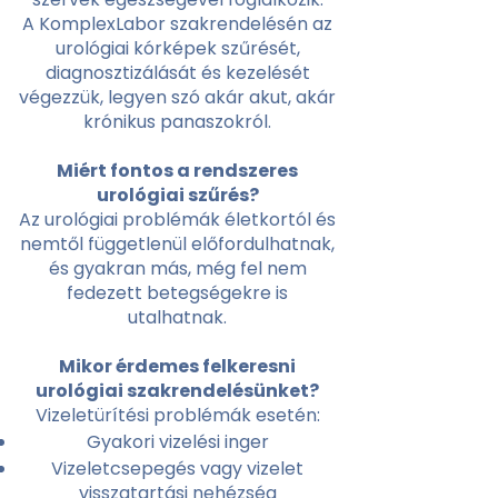
A KomplexLabor szakrendelésén az
urológiai kórképek szűrését,
diagnosztizálását és kezelését
végezzük, legyen szó akár akut, akár
krónikus panaszokról.
Miért fontos a rendszeres
urológiai szűrés?
Az urológiai problémák életkortól és
nemtől függetlenül előfordulhatnak,
és gyakran más, még fel nem
fedezett betegségekre is
utalhatnak.
Mikor érdemes felkeresni
urológiai szakrendelésünket?
Vizeletürítési problémák esetén:
Gyakori vizelési inger
Vizeletcsepegés vagy vizelet
visszatartási nehézség