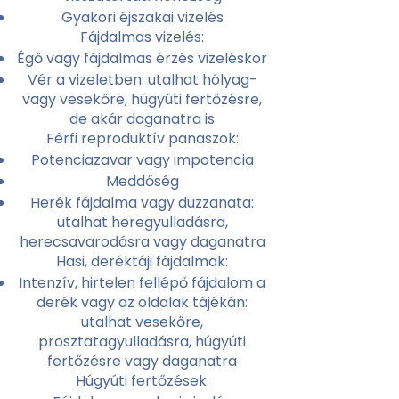
Gyakori éjszakai vizelés
Fájdalmas vizelés:
Égő vagy fájdalmas érzés vizeléskor
Vér a vizeletben: utalhat hólyag-
vagy vesekőre, húgyúti fertőzésre,
de akár daganatra is
Férfi reproduktív panaszok:
Potenciazavar vagy impotencia
Meddőség
Herék fájdalma vagy duzzanata:
utalhat heregyulladásra,
herecsavarodásra vagy daganatra
Hasi, deréktáji fájdalmak:
Intenzív, hirtelen fellépő fájdalom a
derék vagy az oldalak tájékán:
utalhat vesekőre,
prosztatagyulladásra, húgyúti
fertőzésre vagy daganatra
Húgyúti fertőzések: