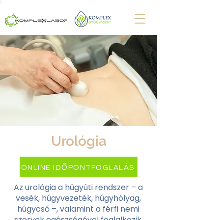
Urológia
ONLINE IDŐPONTFOGLALÁS
Az urológia a húgyúti rendszer – a
vesék, húgyvezeték, húgyhólyag,
húgycső –, valamint a férfi nemi
szervek egészségével foglalkozik.