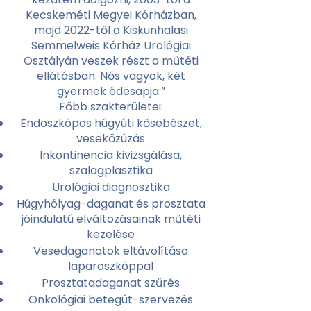
Kecskeméti Megyei Kórházban,
majd 2022-től a Kiskunhalasi
Semmelweis Kórház Urológiai
Osztályán veszek részt a műtéti
ellátásban. Nős vagyok, két
gyermek édesapja.”
Főbb szakterületei:
Endoszkópos húgyúti kősebészet,
vesekőzúzás
Inkontinencia kivizsgálása,
szalagplasztika
Urológiai diagnosztika
Húgyhólyag-daganat és prosztata
jóindulatú elváltozásainak műtéti
kezelése
Vesedaganatok eltávolítása
laparoszkóppal
Prosztatadaganat szűrés
Onkológiai betegút-szervezés