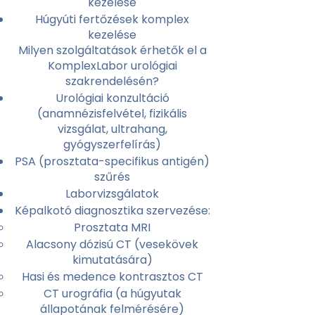
kezelése
Húgyúti fertőzések komplex
kezelése
Milyen szolgáltatások érhetők el a
KomplexLabor urológiai
szakrendelésén?
Urológiai konzultáció
(anamnézisfelvétel, fizikális
vizsgálat, ultrahang,
gyógyszerfelírás)
PSA (prosztata-specifikus antigén)
szűrés
Laborvizsgálatok
Képalkotó diagnosztika szervezése:
Prosztata MRI
Alacsony dózisú CT (vesekövek
kimutatására)
Hasi és medence kontrasztos CT
CT urográfia (a húgyutak
állapotának felmérésére)