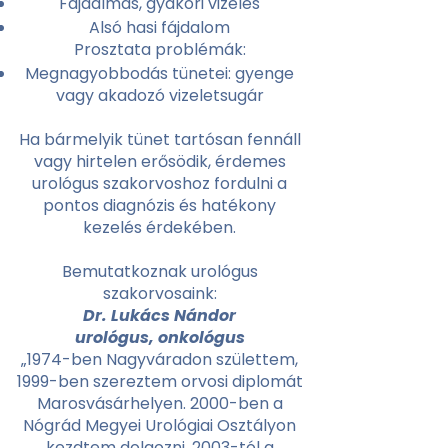
Fájdalmas, gyakori vizelés
Alsó hasi fájdalom
Prosztata problémák:
Megnagyobbodás tünetei: gyenge
vagy akadozó vizeletsugár
Ha bármelyik tünet tartósan fennáll
vagy hirtelen erősödik, érdemes
urológus szakorvoshoz fordulni a
pontos diagnózis és hatékony
kezelés érdekében.
Bemutatkoznak urológus
szakorvosaink:
Dr. Lukács Nándor
urológus, onkológus
„1974-ben Nagyváradon születtem,
1999-ben szereztem orvosi diplomát
Marosvásárhelyen. 2000-ben a
Nógrád Megyei Urológiai Osztályon
kezdtem dolgozni, 2003-tól a