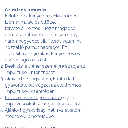
Az edzés menete:
Felöltözés:
kényelmes Elektromos
Izomstimulációs öltözet
felvétele.
Fontos! Hozz magaddal
pamut aláöltözetet – hosszú vagy
háromnegyedes ujjú felsőt,
valamint
hozzáillő pamut nadrágot. Ez
biztosítja a higiénikus, kényelmes és
biztonságos
edzést.
Beállítás:
a tréner személyre szabja az
impulzusok intenzitását.
Aktív edzés:
egyszerű, kontrollált
gyakorlatokat végzel az elektromos
impulzusok
kíséretében.
Levezetés és regeneráció:
enyhe
impulzusokkal támogatjuk a lazítást.
Ajánlott gyakoriság:
heti 1–2 alkalom,
megfelelő pihenőidővel.