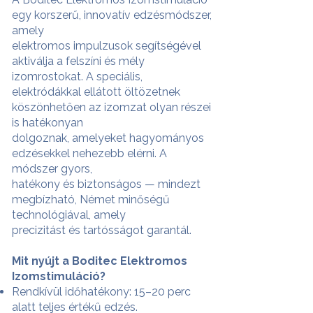
egy korszerű, innovatív edzésmódszer,
amely
elektromos impulzusok segítségével
aktiválja a felszíni és mély
izomrostokat. A speciális,
elektródákkal ellátott öltözetnek
köszönhetően az izomzat olyan részei
is hatékonyan
dolgoznak, amelyeket hagyományos
edzésekkel nehezebb elérni. A
módszer gyors,
hatékony és biztonságos — mindezt
megbízható, Német minőségű
technológiával, amely
precizitást és tartósságot garantál.
Mit nyújt a Boditec Elektromos
Izomstimuláció?
Rendkívül időhatékony: 15–20 perc
alatt teljes értékű edzés.