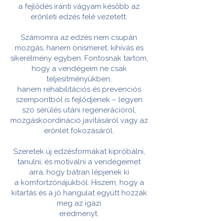
a fejlődés iránti vágyam később az
erőnléti edzés felé
vezetett.
Számomra az edzés nem csupán
mozgás, hanem önismeret, kihívás és
sikerélmény
egyben. Fontosnak tartom,
hogy a vendégeim ne csak
teljesítményükben,
hanem
rehabilitációs és prevenciós
szempontból is fejlődjenek – legyen
szó sérülés utáni
regenerációról,
mozgáskoordináció javításáról vagy az
erőnlét fokozásáról.
Szeretek új
edzésformákat kipróbálni,
tanulni, és motiválni a vendégeimet
arra, hogy bátran lépjenek ki
a
komfortzónájukból. Hiszem, hogy a
kitartás és a jó hangulat együtt hozzák
meg az igazi
eredményt.