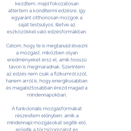
kezdtem, majd fokozatosan
áttértem a konditermi edzésre, így
egyaránt otthonosan mozgok a
saját testsúlyos, illetve az
eszközökkel való edzésformákban.
Célom, hogy te is megtanuld élvezni
a mozgást, miközben olyan
eredményeket érsz el, amik hosszú
távon is megmaradnak. Szerintem
az edzés nem csak a fizikumról szól,
hanem arról is, hogy energikusabban
és magabiztosabban érezd magad a
mindennapokban.
A funkcionális mozgásformákat
részesítem előnyben, amik a
mindennapi mozgásokat segítik elő,
erősítik a törzsizomzatot és