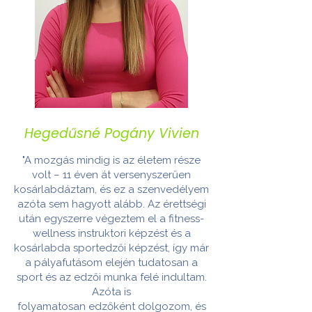
Hegedűsné Pogány Vivien
"A mozgás mindig is az életem része
volt – 11 éven át versenyszerűen
kosárlabdáztam, és
ez a szenvedélyem
azóta sem hagyott alább. Az érettségi
után egyszerre végeztem el a
fitness-
wellness instruktori képzést és a
kosárlabda sportedzői képzést, így már
a
pályafutásom elején tudatosan a
sport és az edzői munka felé indultam.
Azóta is
folyamatosan edzőként dolgozom, és