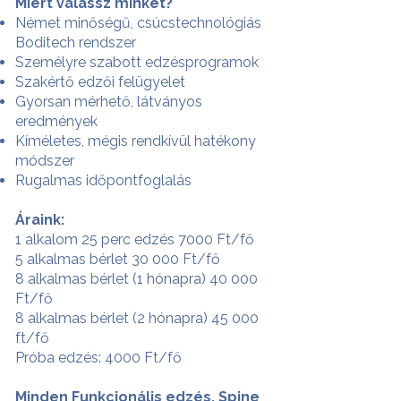
Miért válassz minket?
Német minőségű, csúcstechnológiás
Boditech rendszer
Személyre szabott edzésprogramok
Szakértő edzői felügyelet
Gyorsan mérhető, látványos
eredmények
Kíméletes, mégis rendkívül hatékony
módszer
Rugalmas időpontfoglalás
Áraink:
1 alkalom 25 perc edzés 7000 Ft/fő
5 alkalmas bérlet 30 000 Ft/fő
8 alkalmas bérlet (1 hónapra) 40 000
Ft/fő
8 alkalmas bérlet (2 hónapra) 45 000
ft/fő
Próba edzés: 4000 Ft/fő
Minden Funkcionális edzés, Spine