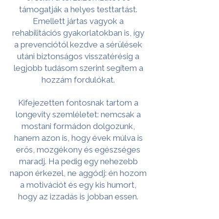
támogatják a helyes testtartást.
Emellett jártas vagyok a
rehabilitációs gyakorlatokban is, így
a prevenciótól kezdve a sérülések
utáni biztonságos visszatérésig a
legjobb tudásom szerint segítem a
hozzám fordulókat.
Kifejezetten fontosnak tartom a
longevity szemléletet: nemcsak a
mostani formádon dolgozunk,
hanem azon is, hogy évek múlva is
erős, mozgékony és egészséges
maradj. Ha pedig egy nehezebb
napon érkezel, ne aggódj: én hozom
a motivációt és egy kis humort,
hogy az izzadás is jobban essen.