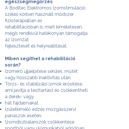
egészségmegőrzés
A Boditec Elektromos Izomstimuláció
széles körben használt módszer
fizioterápiában és
rehabilitációban is, mert kíméletesen,
mégis rendkívül hatékonyan támogatja
az izomzat
fejlesztését és helyreállítását.
Miben segíthet a rehabilitáció
során?
Izomerő újjáépítése sérülés, műtét
vagy hosszabb inaktivitás után.
Törzs- és stabilizáló izmok erősítése,
ami javítja a testtartást és csökkentheti
a derék- vagy
hát fájdalmakat.
Ízületkímélő edzés mozgásszervi
panaszok esetén.
Izomdiszbalanszok csökkentése
sportból vagy ülőmunkából adódóan.