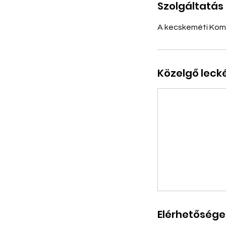
Szolgáltatás 
A kecskeméti Ko
Közelgő leck
Elérhetősége