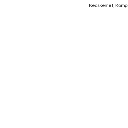
Kecskemét, Kompl
CÍM:
6000 Kecskemét, Izsáki út 8/D.
(A Sheraton Hotel mögött)
.
TELEFONSZÁMOK:
Általános információs vonal:
+36 76 770 734