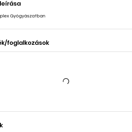
leírása
mplex Gyógyászatban
ék/foglalkozások
k