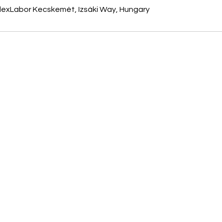
exLabor Kecskemét, Izsáki Way, Hungary
SOCIAL MEDIA OLDALAK
Facebook:
Instagram: