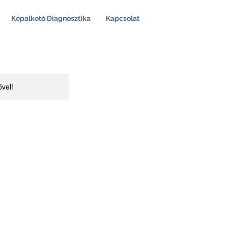
Képalkotó Diagnósztika
Kapcsolat
ővel!