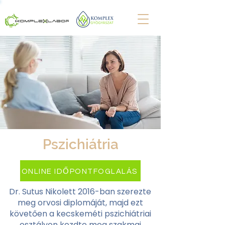
Pszichiátria
ONLINE IDŐPONTFOGLALÁS
Dr. Sutus Nikolett 2016-ban szerezte
meg orvosi diplomáját, majd ezt
követően a kecskeméti pszichiátriai
osztályon kezdte meg szakmai