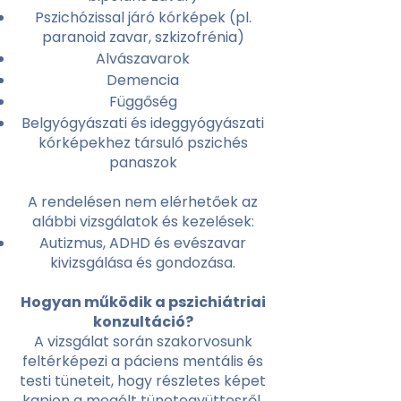
Pszichózissal járó kórképek (pl.
paranoid zavar, szkizofrénia)
Alvászavarok
Demencia
Függőség
Belgyógyászati és ideggyógyászati
kórképekhez társuló pszichés
panaszok
A rendelésen nem elérhetőek az
alábbi vizsgálatok és kezelések:
Autizmus, ADHD és evészavar
kivizsgálása és gondozása.
Hogyan működik a pszichiátriai
konzultáció?
A vizsgálat során szakorvosunk
feltérképezi a páciens mentális és
testi tüneteit, hogy részletes képet
kapjon a megélt tünetegyüttesről.