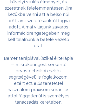
hüvelyi szülés élményét, és
szeretnék félelemmentesen újra
kezükbe venni azt a belső női
erőt, ami születésünktől fogva
adott. A mai világunk zavaros
információrengetegében meg
kell találnunk a befelé vezető
utat.
Bemer terápiával (fizikai érterápia
— mikrokeringést serkentő
orvostechnikai eszköz
segítségével) is foglalkozom,
ezért ezt előszeretettel
használom praxisom során, és
attól függetlenül is személyes
tanácsadás keretében.