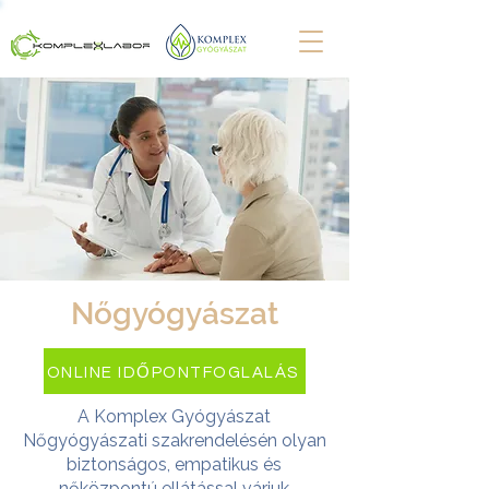
Nőgyógyászat
ONLINE IDŐPONTFOGLALÁS
A Komplex Gyógyászat
Nőgyógyászati szakrendelésén olyan
biztonságos, empatikus és
nőközpontú ellátással várjuk