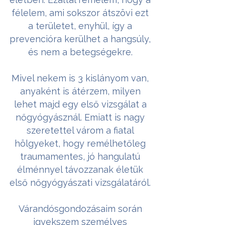
félelem, ami sokszor átszövi ezt
a területet, enyhül, így a
prevencióra kerülhet a hangsúly,
és nem a betegségekre.
Mivel nekem is 3 kislányom van,
anyaként is átérzem, milyen
lehet majd egy első vizsgálat a
nőgyógyásznál. Emiatt is nagy
szeretettel várom a fiatal
hölgyeket, hogy remélhetőleg
traumamentes, jó hangulatú
élménnyel távozzanak életük
első nőgyógyászati vizsgálatáról.
Várandósgondozásaim során
igyekszem személyes