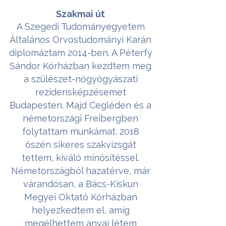
Szakmai út
A Szegedi Tudományegyetem
Általános Orvostudományi Karán
diplomáztam 2014-ben. A Péterfy
Sándor Kórházban kezdtem meg
a szülészet-nőgyógyászati
rezidensképzésemet
Budapesten. Majd Cegléden és a
németországi Freibergben
folytattam munkámat. 2018
őszén sikeres szakvizsgát
tettem, kiváló minősítéssel.
Németországból hazatérve, már
várandósan, a Bács-Kiskun
Megyei Oktató Kórházban
helyezkedtem el, amíg
megélhettem anyai létem