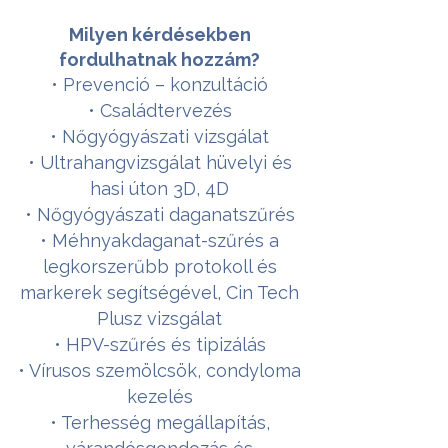
Milyen kérdésekben
fordulhatnak hozzám?
• Prevenció – konzultáció
• Családtervezés
• Nőgyógyászati vizsgálat
• Ultrahangvizsgálat hüvelyi és
hasi úton 3D, 4D
• Nőgyógyászati daganatszűrés
• Méhnyakdaganat-szűrés a
legkorszerűbb protokoll és
markerek segítségével, Cin Tech
Plusz vizsgálat
• HPV-szűrés és tipizálás
• Vírusos szemölcsök, condyloma
kezelés
• Terhesség megállapítás,