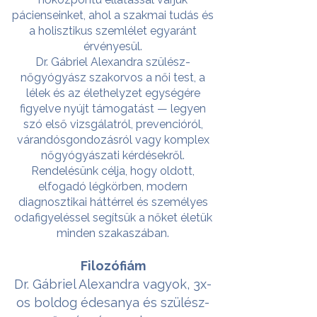
pácienseinket, ahol a szakmai tudás és
a holisztikus szemlélet egyaránt
érvényesül.
Dr. Gábriel Alexandra szülész-
nőgyógyász szakorvos a női test, a
lélek és az élethelyzet egységére
figyelve nyújt támogatást — legyen
szó első vizsgálatról, prevencióról,
várandósgondozásról vagy komplex
nőgyógyászati kérdésekről.
Rendelésünk célja, hogy oldott,
elfogadó légkörben, modern
diagnosztikai háttérrel és személyes
odafigyeléssel segítsük a nőket életük
minden szakaszában.
Filozófiám
Dr. Gábriel Alexandra vagyok, 3x-
os boldog édesanya és szülész-