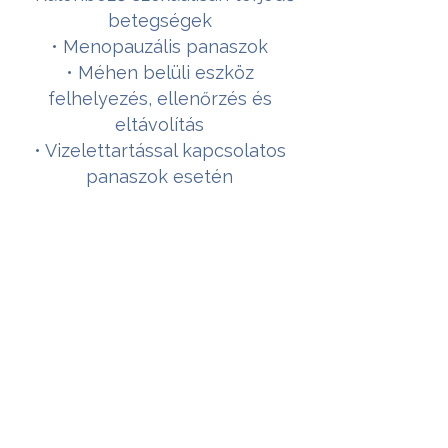
betegségek
• Menopauzális panaszok
• Méhen belüli eszköz
felhelyezés, ellenőrzés és
eltávolítás
• Vizelettartással kapcsolatos
panaszok esetén
Mivel ne forduljanak hozzám!
• Várandósoknál 12. és 18. heti
genetikai szűrés
Jó tudni!
• Menstruáció alatt
konvencionális citológiát
(klasszikus régebbi mintavétel,
tárgylemezen vizsgálva) nem