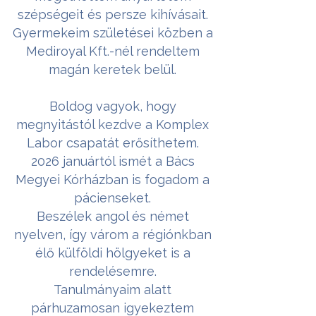
szépségeit és persze kihívásait.
Gyermekeim születései közben a
Mediroyal Kft.-nél rendeltem
magán keretek belül.
Boldog vagyok, hogy
megnyitástól kezdve a Komplex
Labor csapatát erősíthetem.
2026 januártól ismét a Bács
Megyei Kórházban is fogadom a
pácienseket.
Beszélek angol és német
nyelven, így várom a régiónkban
élő külföldi hölgyeket is a
rendelésemre.
Tanulmányaim alatt
párhuzamosan igyekeztem