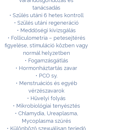
várandósgondozás és
tanácsadás
• Szülés utáni 6 hetes kontroll
• Szülés utáni regeneráció
• Meddőségi kivizsgálás
• Folliculometria – petesejtérés
figyelése, stimuláció közben vagy
normál helyzetben
• Fogamzásgátlás
• Hormonháztartás zavar
• PCO sy.
• Menstruációs és egyéb
vérzészavarok
• Hüvelyi folyás
• Mikrobiológiai tenyésztés
• Chlamydia, Ureaplasma,
Mycoplasma szűrés
• Különböző szexuálisan terjedő