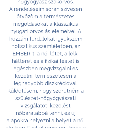
nőgyógyász szakorvos.
A rendeléseim során szívesen
ötvözöm a természetes
megoldásokat a klasszikus
nyugati orvoslás elemeivel. A
hozzám fordulókat igyekszem
holisztikus szemléletben, az
EMBER-t, a női létet, a lelki
hátteret és a fizikai testet is
egészben megvizsgálni és
kezelni, természetesen a
legnagyobb diszkrécióval.
Küldetésem, hogy szeretném a
szülészet-nőgyógyászati
vizsgálatot, kezelést
nőbarátabbá tenni, és új
alapokra helyezni a helyét a női
életben. Ezáltal remélem, hogy a