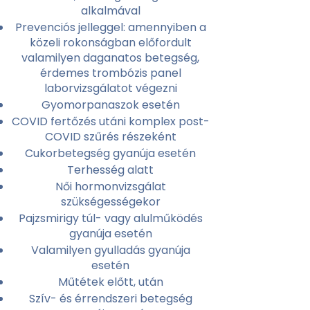
alkalmával
Prevenciós jelleggel: amennyiben a
közeli rokonságban előfordult
valamilyen daganatos betegség,
érdemes trombózis panel
laborvizsgálatot végezni
Gyomorpanaszok esetén
COVID fertőzés utáni komplex post-
COVID szűrés részeként
Cukorbetegség gyanúja esetén
Terhesség alatt
Női hormonvizsgálat
szükségességekor
Pajzsmirigy túl- vagy alulműködés
gyanúja esetén
Valamilyen gyulladás gyanúja
esetén
Műtétek előtt, után
Szív- és érrendszeri betegség