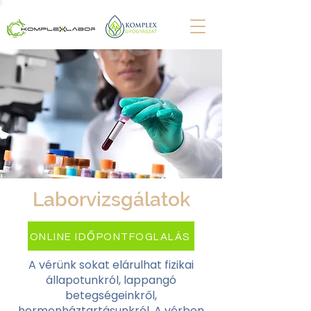
Laborvizsgálatok
ONLINE IDŐPONTFOGLALÁS
A vérünk sokat elárulhat fizikai
állapotunkról, lappangó
betegségeinkről,
hormonháztartásunkról. A vérben