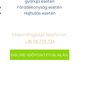
gyanúja esetén
Fáradékonyság esetén
Hajhullás esetén
Időpontfoglalás telefonon:
+36 76 770 734
ONLINE IDŐPONTFOGLALÁS
SOCIAL MEDIA OLDALAK
Facebook:
Instagram: