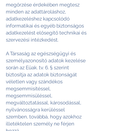
megőrzése érdekében megtesz
minden az adattároláshoz,
adatkezeléshez kapcsolódó
informatikai és egyéb biztonságos
adatkezelést elősegítő technikai és
szervezési intézkedést.
A Társaság az egészségügyi és
személyazonosító adatok kezelése
során az Eüak. tv. 6. § szerint
biztosítja az adatok biztonságát
véletlen vagy szándékos
megsemmisítéssel,
megsemmisüléssel,
megváltoztatással, károsodással,
nyilvánosságra kerüléssel
szemben, továbbá, hogy azokhoz
illetéktelen személy ne férjen
hozzá.