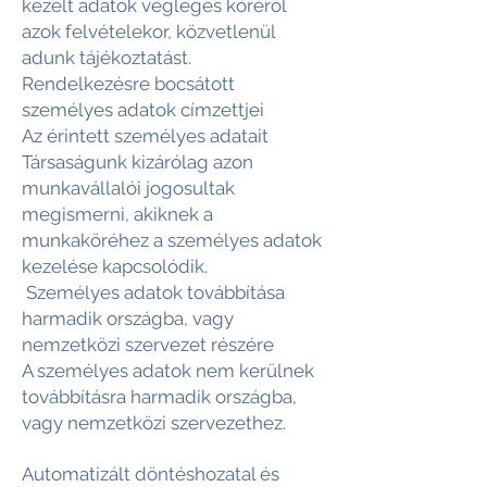
kezelt adatok végleges köréről
azok felvételekor, közvetlenül
adunk tájékoztatást.
Rendelkezésre bocsátott
személyes adatok címzettjei
Az érintett személyes adatait
Társaságunk kizárólag azon
munkavállalói jogosultak
megismerni, akiknek a
munkaköréhez a személyes adatok
kezelése kapcsolódik.
Személyes adatok továbbítása
harmadik országba, vagy
nemzetközi szervezet részére
A személyes adatok nem kerülnek
továbbításra harmadik országba,
vagy nemzetközi szervezethez.
Automatizált döntéshozatal és