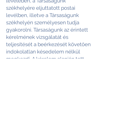
levelében, a Társaságunk
székhelyére eljuttatott postai
levélben, illetve a Társaságunk
székhelyén személyesen tudja
gyakorolni. Társaságunk az érintett
kérelmének vizsgálatát és
teljesítését a beérkezését követően
indokolatlan késedelem nélkül
megkezdi. A kérelem alapján tett
intézkedésekről a beérkezésétől
számított 30 napon belül a
Társaságunk tájékoztatja az
érintettet. Amennyiben a kérelmet
a Társaságunknak nem áll
módjában teljesíteni, úgy 30 napon
belül tájékoztatja az érintettet a
megtagadás okairól és a
jogorvoslati jogáról.